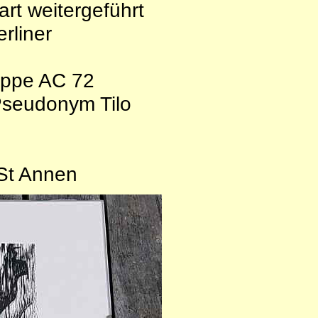
rt weitergeführt
rliner
uppe AC 72
Pseudonym Tilo
 St Annen