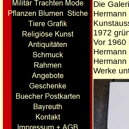
Die Galer
Hermann P
Kunstauss
1972 grü
Vor 1960 
Hermann
Hermann P
Werke unt