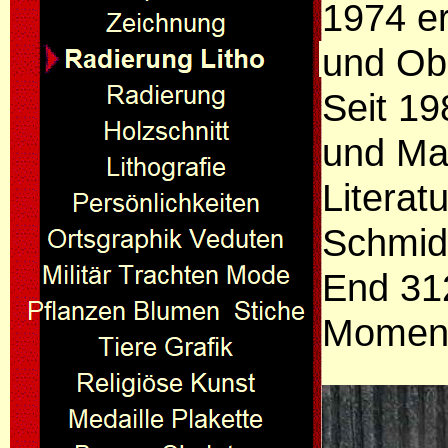
1974 er
und Ob
Seit 19
und Ma
Literat
Schmid
End 31
Moment