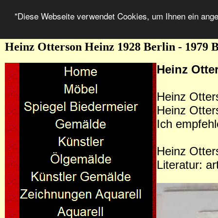
"Diese Webseite verwendet Cookies, um Ihnen ein ang
Heinz Otterson Heinz 1928 Berlin - 1979 B
Heinz Otte
Heinz Otter
Heinz Otter
Ich empfehl
Heinz Otter
Literatur: ar