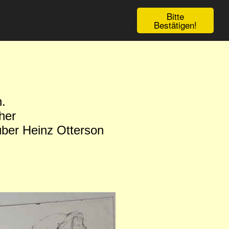
Bitte
Bestätigen!
.
her
 über Heinz Otterson