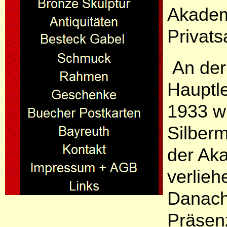
Akademi
Privat
An der 
Hauptle
1933 w
Silber
der Ak
verlieh
Danach 
Präsen