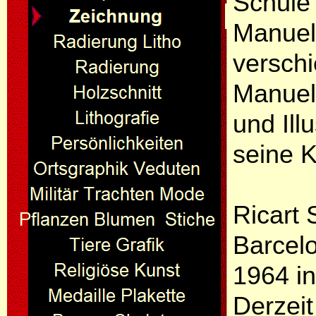
Schule 
Manuel 
verschi
Manuel 
und Ill
seine K
Ricart 
Barcelo
1964 in
Derzeit