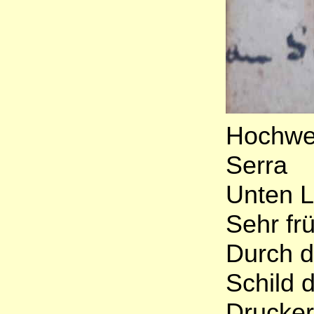
Hochwer
Serra
Unten Li
Sehr fr
Durch d
Schild 
Drucker