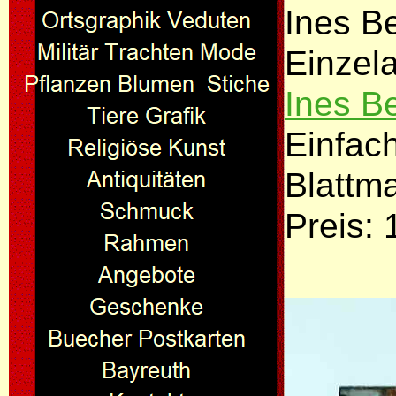
Ines Be
Einzel
Ines B
Einfac
Blattm
Preis: 