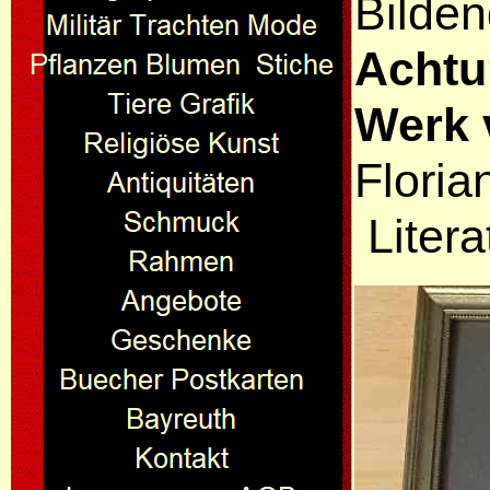
Bilden
Achtu
Werk 
Floria
Litera