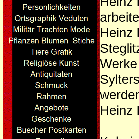
Heinz 
arbeit
Heinz 
Steglit
Werke 
Sylter
werde
Heinz 