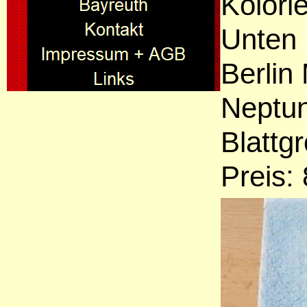
Kolori
Unten 
Berlin
Neptu
Blattg
Preis: