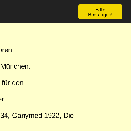
Bitte
Bestätigen!
oren.
n München.
 für den
r.
 1934, Ganymed 1922, Die