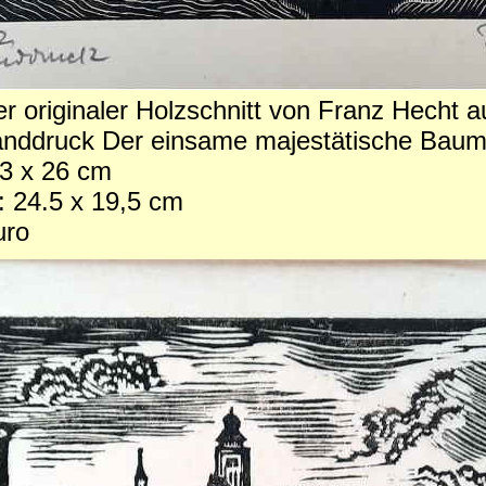
r originaler Holzschnitt von Franz Hecht
nddruck Der einsame majestätische Bau
33 x 26 cm
 24.5 x 19,5 cm
uro