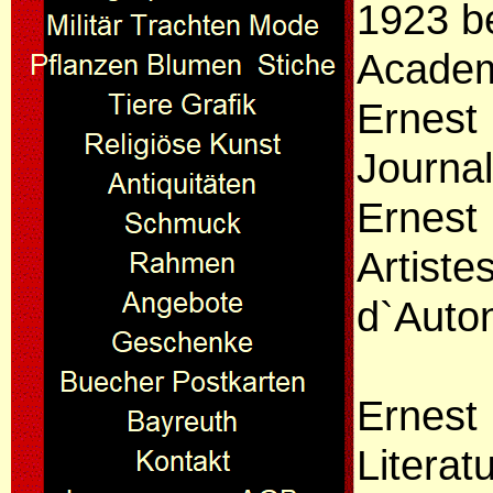
1923 be
Academ
Ernest 
Journal
Ernest 
Artiste
d`Auto
Ernest
Literat