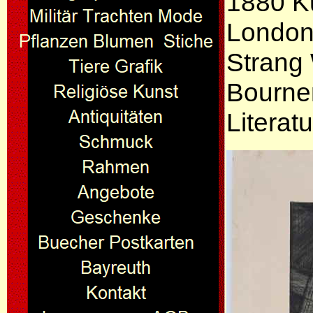
1880 Ku
London
Strang 
Bourne
Literat