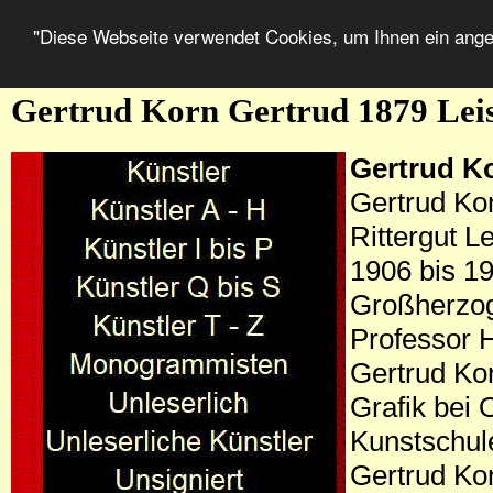
"Diese Webseite verwendet Cookies, um Ihnen ein ang
Gertrud Korn Gertrud 1879 Lei
Gertrud K
Gertrud Ko
Rittergut 
1906 bis 19
Großherzog
Professor H
Gertrud Kor
Grafik bei
Kunstschul
Gertrud Kor