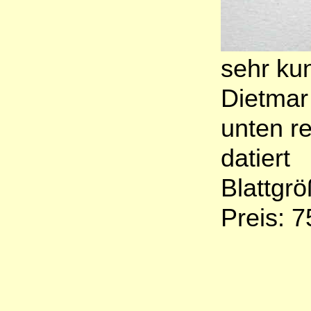
sehr kun
Dietma
unten re
datiert
Blattgr
Preis: 