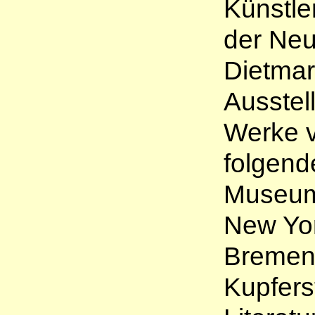
Künstl
der Neu
Dietmar
Ausstel
Werke v
folgen
Museum
New Yor
Bremen,
Kupfers