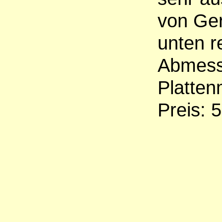
von Ge
unten r
Abmessu
Platten
Preis: 